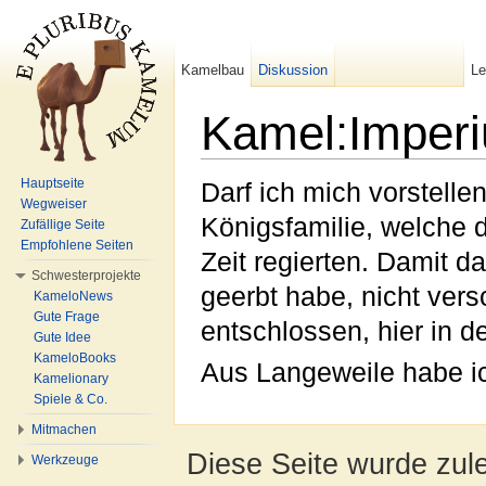
Kamelbau
Diskussion
L
Kamel:Imper
Wechseln zu:
Navigation
,
Suche
Hauptseite
Darf ich mich vorstelle
Wegweiser
Königsfamilie, welche 
Zufällige Seite
Empfohlene Seiten
Zeit regierten. Damit 
Schwesterprojekte
geerbt habe, nicht ver
KameloNews
Gute Frage
entschlossen, hier in d
Gute Idee
KameloBooks
Aus Langeweile habe ic
Kamelionary
Spiele & Co.
Mitmachen
Diese Seite wurde zul
Werkzeuge