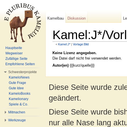
Kamelbau
Diskussion
L
Kamel:J*/Vorl
<
Kamel:J*
‎ |
Vorlage:Bild
Wechseln zu:
Navigation
,
Suche
Hauptseite
Keine Lizenz angegeben.
Wegweiser
Die Datei darf nicht frei verwendet werden.
Zufällige Seite
Empfohlene Seiten
Autor(en)
{{{kurz/quelle}}}
Schwesterprojekte
KameloNews
Gute Frage
Diese Seite wurde zul
Gute Idee
KameloBooks
geändert.
Kamelionary
Spiele & Co.
Diese Seite wurde bish
Mitmachen
Werkzeuge
nur alle Nase lang aktua