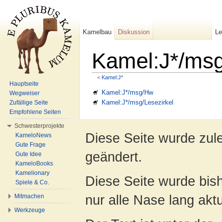
Kamelbau
Diskussion
L
Kamel:J*/ms
<
Kamel:J*
Wechseln zu:
Navigation
,
Suche
Hauptseite
Kamel:J*/msg/Hw
Wegweiser
Kamel:J*/msg/Lesezirkel
Zufällige Seite
Empfohlene Seiten
Schwesterprojekte
Diese Seite wurde zul
KameloNews
Gute Frage
geändert.
Gute Idee
KameloBooks
Kamelionary
Diese Seite wurde bish
Spiele & Co.
nur alle Nase lang aktua
Mitmachen
Werkzeuge