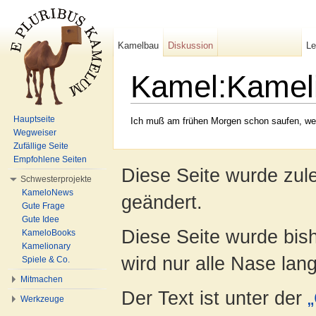
Kamelbau
Diskussion
L
Kamel:Kameli
Wechseln zu:
Navigation
,
Suche
Hauptseite
Ich muß am frühen Morgen schon saufen, weil
Wegweiser
Zufällige Seite
Empfohlene Seiten
Diese Seite wurde zul
Schwesterprojekte
KameloNews
geändert.
Gute Frage
Gute Idee
Diese Seite wurde bis
KameloBooks
Kamelionary
wird nur alle Nase lang 
Spiele & Co.
Mitmachen
Der Text ist unter der
Werkzeuge