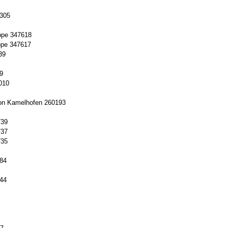
8305
ppe 347618
ppe 347617
39
79
010
von Kamelhofen 260193
739
737
735
684
644