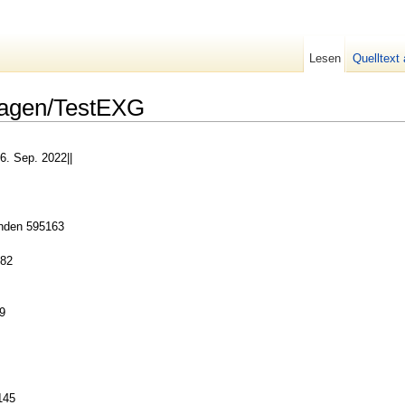
Lesen
Quelltext
lagen/TestEXG
6. Sep. 2022||
anden 595163
882
9
145