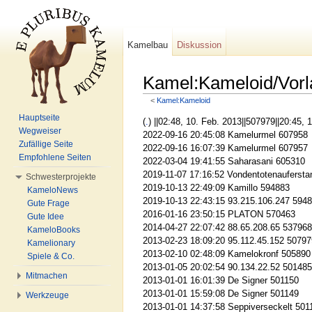
Kamelbau
Diskussion
Kamel:Kameloid/Vor
<
Kamel:Kameloid
Wechseln zu:
Navigation
,
Suche
Hauptseite
(
.
) ||
02:48, 10. Feb. 2013||507979||
20:45, 1
Wegweiser
2022-09-16 20:45:08 Kamelurmel 607958
Zufällige Seite
2022-09-16 16:07:39 Kamelurmel 607957
Empfohlene Seiten
2022-03-04 19:41:55 Saharasani 605310
2019-11-07 17:16:52 Vondentotenauferst
Schwesterprojekte
2019-10-13 22:49:09 Kamillo 594883
KameloNews
2019-10-13 22:43:15 93.215.106.247 594
Gute Frage
2016-01-16 23:50:15 PLATON 570463
Gute Idee
2014-04-27 22:07:42 88.65.208.65 537968
KameloBooks
2013-02-23 18:09:20 95.112.45.152 50797
Kamelionary
2013-02-10 02:48:09 Kamelokronf 505890
Spiele & Co.
2013-01-05 20:02:54 90.134.22.52 501485
Mitmachen
2013-01-01 16:01:39 De Signer 501150
2013-01-01 15:59:08 De Signer 501149
Werkzeuge
2013-01-01 14:37:58 Seppiverseckelt 501