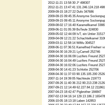
2012-11-21 13:58:30 J* 498307
2012-11-21 13:47:41 131.246.124.218 49
2009-09-15 18:27:22 Dufo 347686
2009-09-15 09:45:35 Anonyme Sockenpu
2009-09-15 09:45:11 Anonyme Sockenpu
2009-08-02 17:16:40 Karamellkamel 3388
2009-06-11 01:05:39 BoTeule 324830
2009-05-02 12:44:09 IvT, ein Untier 3151
2009-04-09 12:21:22 Schachtelkamel 310
2009-03-11 12:58:14 WiMu 304527
2008-06-11 07:36:51 Kamelfred Freiherr 
2008-04-30 16:29:21 LyCamell 252746
2008-04-30 16:06:09 Luzifers Freund 252
2008-04-30 16:04:49 Luzifers Freund 252
2008-04-30 16:02:06 Luzifers Freund 252
2008-04-30 14:41:23 Schlotte 252706
2008-04-30 11:37:03 90.135.105.200 252
2007-11-14 19:39:05 Nachteule 219773
2007-09-26 11:40:36 212.90.213.238 212
2007-09-21 12:14:49 62.227.84.12 211861
2007-04-23 18:42:47 Pigbrother 184847
2007-02-13 04:16:14 129.13.186.2 165478
2006-10-05 18:13:18 Laben 142853