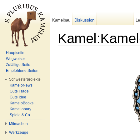
Kamelbau
Diskussion
L
Kamel:Kamel
Wechseln zu:
Navigation
,
Suche
Hauptseite
Wegweiser
Zufällige Seite
Empfohlene Seiten
Schwesterprojekte
KameloNews
Gute Frage
Gute Idee
KameloBooks
Kamelionary
Spiele & Co.
Mitmachen
Werkzeuge