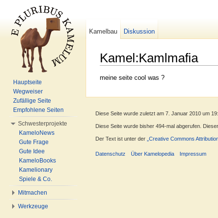
Kamelbau
Diskussion
Kamel:Kamlmafia
Wechseln zu:
Navigation
,
Suche
meine seite cool was ?
Hauptseite
Wegweiser
Zufällige Seite
Empfohlene Seiten
Diese Seite wurde zuletzt am 7. Januar 2010 um 19
Schwesterprojekte
Diese Seite wurde bisher 494-mal abgerufen. Dieser Z
KameloNews
Der Text ist unter der
„Creative Commons Attributio
Gute Frage
Gute Idee
Datenschutz
Über Kamelopedia
Impressum
KameloBooks
Kamelionary
Spiele & Co.
Mitmachen
Werkzeuge