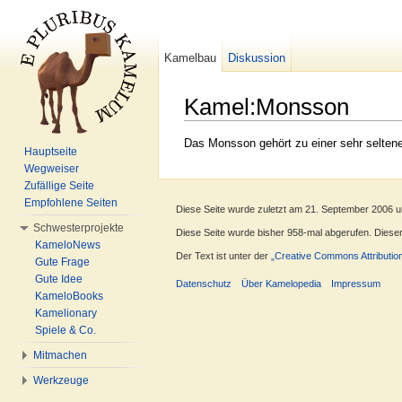
Kamelbau
Diskussion
Kamel:Monsson
Wechseln zu:
Navigation
,
Suche
Das Monsson gehört zu einer sehr selten
Hauptseite
Wegweiser
Zufällige Seite
Empfohlene Seiten
Diese Seite wurde zuletzt am 21. September 2006 u
Schwesterprojekte
Diese Seite wurde bisher 958-mal abgerufen. Dieser Z
KameloNews
Der Text ist unter der
„Creative Commons Attributio
Gute Frage
Gute Idee
Datenschutz
Über Kamelopedia
Impressum
KameloBooks
Kamelionary
Spiele & Co.
Mitmachen
Werkzeuge