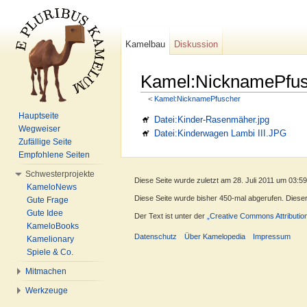
Kamelbau
Diskussion
Kamel:NicknamePfus
<
Kamel:NicknamePfuscher
Wechseln zu:
Navigation
,
Suche
Hauptseite
Datei:Kinder-Rasenmäher.jpg
Wegweiser
Datei:Kinderwagen Lambi III.JPG
Zufällige Seite
Empfohlene Seiten
Schwesterprojekte
Diese Seite wurde zuletzt am 28. Juli 2011 um 03:5
KameloNews
Diese Seite wurde bisher 450-mal abgerufen. Dieser Z
Gute Frage
Gute Idee
Der Text ist unter der
„Creative Commons Attributio
KameloBooks
Datenschutz
Über Kamelopedia
Impressum
Kamelionary
Spiele & Co.
Mitmachen
Werkzeuge