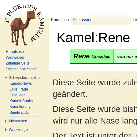
Kamelbau
Diskussion
L
Kamel:Rene
Wechseln zu:
Navigation
,
Suche
Hauptseite
Rene
von mir 
Kamelbau
Wegweiser
Zufällige Seite
Empfohlene Seiten
Schwesterprojekte
Diese Seite wurde zule
KameloNews
Gute Frage
geändert.
Gute Idee
KameloBooks
Diese Seite wurde bis
Kamelionary
Spiele & Co.
wird nur alle Nase lang 
Mitmachen
Werkzeuge
Der Text ist unter der