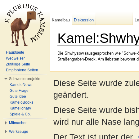
Kamelbau
Diskussion
L
Kamel:Shwh
Wechseln zu:
Navigation
,
Suche
Hauptseite
Die Shwhysow (ausgesprochen wie "Schwei-Sa
Wegweiser
Straßengraben-Dreck. Am liebsten bewohnt d
Zufällige Seite
Empfohlene Seiten
Schwesterprojekte
Diese Seite wurde zul
KameloNews
Gute Frage
geändert.
Gute Idee
KameloBooks
Diese Seite wurde bis
Kamelionary
Spiele & Co.
wird nur alle Nase lang 
Mitmachen
Werkzeuge
Der Text ist unter der