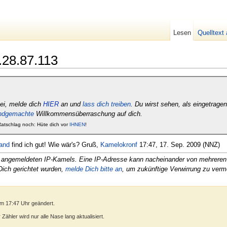
Lesen
Quelltext
.28.87.113
ei, melde dich
HIER
an und
lass dich treiben
. Du wirst sehen, als eingetrag
ndgemachte
Willkommensüberraschung auf dich.
 Ratschlag noch: Hüte dich vor
IHNEN
!
land
find ich gut! Wie wär's? Gruß,
Kamelokronf
17:47, 17. Sep. 2009 (NNZ)
cht angemeldeten IP-Kamels. Eine IP-Adresse kann nacheinander von mehre
Dich gerichtet wurden,
melde Dich bitte an
, um zukünftige Verwirrung zu verm
m 17:47 Uhr geändert.
ähler wird nur alle Nase lang aktualisiert.