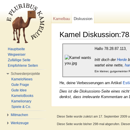
Kamelbau
Diskussion
Kamel Diskussion:78
Wechseln zu:
Navigation
,
Suche
Hallo 78.28.87.113,
Hauptseite
Wegweiser
tritt doch der
Herde
b
Zufällige Seite
wartet eine nette,
ha
Empfohlene Seiten
Ein kleiner, gutgemeinter
Schwesterprojekte
KameloNews
He, deine Verbesserungen am Artikel
Est
Gute Frage
Gute Idee
Dies ist die Diskussions-Seite eines ni
KameloBooks
denkst, dass irrelevante Kommentare an 
Kamelionary
Spiele & Co.
Mitmachen
Diese Seite wurde zuletzt am 17. September 2009 u
Werkzeuge
Diese Seite wurde bisher 298-mal abgerufen. Dieser Z