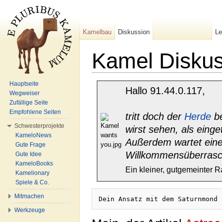
Kamelbau
Diskussion
L
Kamel Diskus
Wechseln zu:
Navigation
,
Suche
Hauptseite
Hallo 91.44.0.117,
Wegweiser
Zufällige Seite
Empfohlene Seiten
tritt doch der
Herde
be
Schwesterprojekte
wirst sehen, als eing
KameloNews
Außerdem wartet eine
Gute Frage
Willkommensüberrasc
Gute Idee
KameloBooks
Ein kleiner, gutgemeinter R
Kamelionary
Spiele & Co.
Mitmachen
Dein Ansatz mit dem Saturnmond 
Werkzeuge