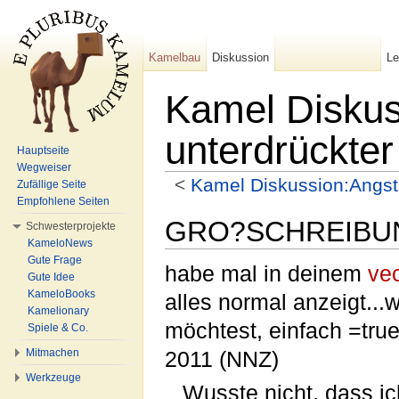
Kamelbau
Diskussion
L
Kamel Diskus
unterdrückte
Hauptseite
Wegweiser
<
Kamel Diskussion:Angs
Zufällige Seite
Wechseln zu:
Navigation
,
Suche
Empfohlene Seiten
GRO?SCHREIBU
Schwesterprojekte
KameloNews
Gute Frage
habe mal in deinem
vec
Gute Idee
KameloBooks
alles normal anzeigt.
Kamelionary
möchtest, einfach =true
Spiele & Co.
Mitmachen
2011 (NNZ)
Werkzeuge
Wusste nicht, dass i