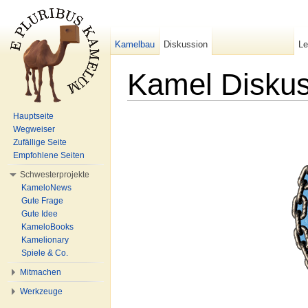
Kamelbau
Diskussion
L
Kamel Disku
Wechseln zu:
Navigation
,
Suche
Hauptseite
Wegweiser
Zufällige Seite
Empfohlene Seiten
Schwesterprojekte
KameloNews
Gute Frage
Gute Idee
KameloBooks
Kamelionary
Spiele & Co.
Mitmachen
Werkzeuge