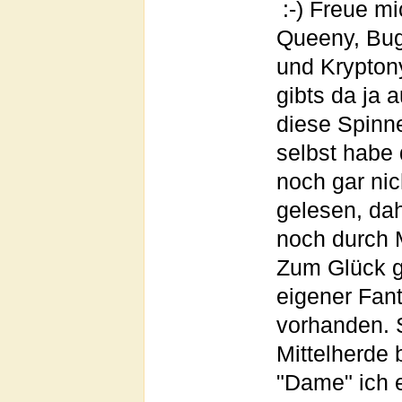
:-) Freue mi
Queeny, Bug
und Kryptony
gibts da ja
diese Spinn
selbst habe 
noch gar ni
gelesen, dah
noch durch M
Zum Glück g
eigener Fanta
vorhanden. S
Mittelherde 
"Dame" ich e