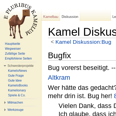
Kamelbau
Diskussion
L
Kamel Diskus
<
Kamel Diskussion:Bug
Hauptseite
Wechseln zu:
Navigation
,
Suche
Wegweiser
Bugfix
Zufällige Seite
Empfohlene Seiten
Schwesterprojekte
Bug vorerst beseitigt. --
KameloNews
Gute Frage
Altkram
Gute Idee
KameloBooks
Wer hätte das gedacht?
Kamelionary
mehr drin ist. Bug her!
Spiele & Co.
Mitmachen
Vielen Dank, dass D
Werkzeuge
Ich glaube, dass ic