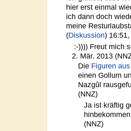
hier erst einmal wi
ich dann doch wiede
meine Resturlaubst
(
Diskussion
) 16:51
:-)))) Freut mich
2. Mär. 2013 (NN
Die
Figuren aus
einen Gollum un
Nazgûl rausgef
(NNZ)
Ja ist kräftig
hinbekommen. 
(NNZ)