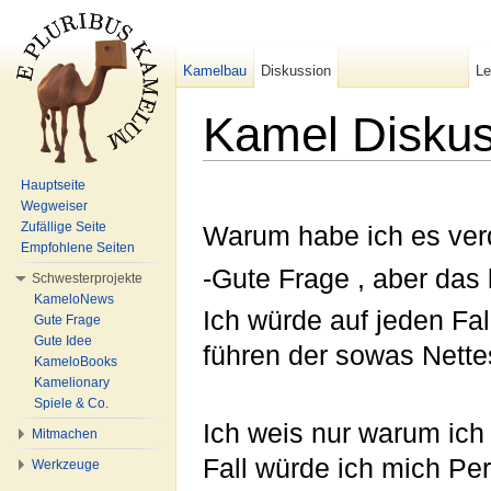
Kamelbau
Diskussion
L
Kamel Diskus
Wechseln zu:
Navigation
,
Suche
Hauptseite
Wegweiser
Zufällige Seite
Warum habe ich es ver
Empfohlene Seiten
-Gute Frage , aber das
Schwesterprojekte
KameloNews
Ich würde auf jeden Fa
Gute Frage
Gute Idee
führen der sowas Nette
KameloBooks
Kamelionary
Spiele & Co.
Ich weis nur warum ich
Mitmachen
Fall würde ich mich Pe
Werkzeuge