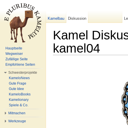
Kamelbau
Diskussion
L
Kamel Disku
kamel04
Hauptseite
Wegweiser
Wechseln zu:
Navigation
,
Suche
Zufällige Seite
Empfohlene Seiten
Schwesterprojekte
KameloNews
Gute Frage
Gute Idee
KameloBooks
Kamelionary
Spiele & Co.
Mitmachen
Werkzeuge