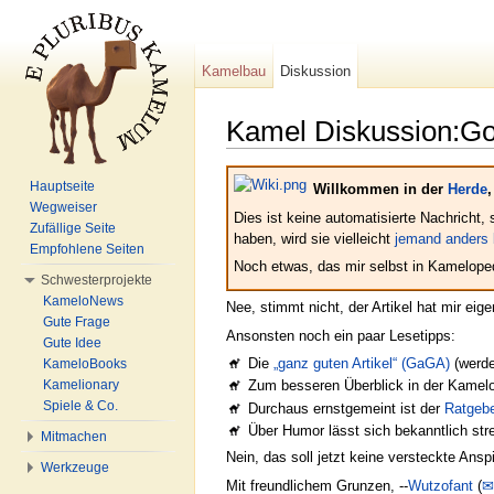
Kamelbau
Diskussion
Kamel Diskussion:G
Wechseln zu:
Navigation
,
Suche
Hauptseite
Willkommen in der
Herde
Wegweiser
Dies ist keine automatisierte Nachricht,
Zufällige Seite
haben, wird sie vielleicht
jemand anders 
Empfohlene Seiten
Noch etwas, das mir selbst in Kameloped
Schwesterprojekte
KameloNews
Nee, stimmt nicht, der Artikel hat mir eig
Gute Frage
Ansonsten noch ein paar Lesetipps:
Gute Idee
Die
„ganz guten Artikel“ (GaGA)
(werde
KameloBooks
Kamelionary
Zum besseren Überblick in der Kamelo
Spiele & Co.
Durchaus ernstgemeint ist der
Ratgebe
Über Humor lässt sich bekanntlich str
Mitmachen
Nein, das soll jetzt keine versteckte Ansp
Werkzeuge
Mit freundlichem Grunzen, --
Wutzofant
(