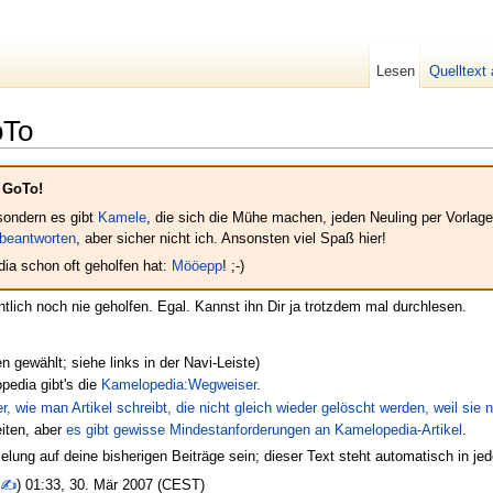
Lesen
Quelltext
oTo
, GoTo!
 sondern es gibt
Kamele
, die sich die Mühe machen, jeden Neuling per Vorlag
beantworten
, aber sicher nicht ich. Ansonsten viel Spaß hier!
ia schon oft geholfen hat:
Mööepp
! ;-)
entlich noch nie geholfen. Egal. Kannst ihn Dir ja trotzdem mal durchlesen.
n gewählt; siehe links in der Navi-Leiste)
pedia gibt's die
Kamelopedia:Wegweiser
.
r, wie man Artikel schreibt, die nicht gleich wieder gelöscht werden, weil sie n
eiten, aber
es gibt gewisse Mindestanforderungen an Kamelopedia-Artikel
.
ielung auf deine bisherigen Beiträge sein; dieser Text steht automatisch in je
✉✍
) 01:33, 30. Mär 2007 (CEST)