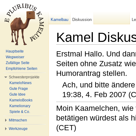
Kamelbau
Diskussion
L
Kamel Disku
Wechseln zu:
Navigation
,
Suche
Hauptseite
Erstmal Hallo. Und dann
Wegweiser
Seiten ohne Zusatz wie 
Zufällige Seite
Empfohlene Seiten
Humorantrag stellen.
Schwesterprojekte
KameloNews
Ach, und bitte ändere
Gute Frage
19:38, 4. Feb 2007 (
Gute Idee
KameloBooks
Kamelionary
Moin Kaamelchen, wie w
Spiele & Co.
betätigen würdest als h
Mitmachen
(CET)
Werkzeuge