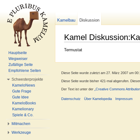
Kamelbau
Diskussion
Kamel Diskussion:K
Wechseln zu:
Navigation
,
Suche
Termustat
Hauptseite
Wegweiser
Zufällige Seite
Empfohlene Seiten
Diese Seite wurde zuletzt am 27. März 2007 um 00:
Schwesterprojekte
Diese Seite wurde bisher 421-mal abgerufen. Dieser Z
KameloNews
Der Text ist unter der
„Creative Commons Attributio
Gute Frage
Gute Idee
Datenschutz
Über Kamelopedia
Impressum
KameloBooks
Kamelionary
Spiele & Co.
Mitmachen
Werkzeuge