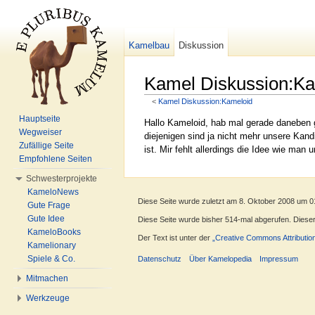
Kamelbau
Diskussion
Kamel Diskussion:K
<
Kamel Diskussion:Kameloid
Wechseln zu:
Navigation
,
Suche
Hauptseite
Hallo Kameloid, hab mal gerade daneben ge
Wegweiser
diejenigen sind ja nicht mehr unsere Kand
Zufällige Seite
ist. Mir fehlt allerdings die Idee wie man 
Empfohlene Seiten
Schwesterprojekte
KameloNews
Diese Seite wurde zuletzt am 8. Oktober 2008 um 0
Gute Frage
Gute Idee
Diese Seite wurde bisher 514-mal abgerufen. Dieser Z
KameloBooks
Der Text ist unter der
„Creative Commons Attributio
Kamelionary
Spiele & Co.
Datenschutz
Über Kamelopedia
Impressum
Mitmachen
Werkzeuge