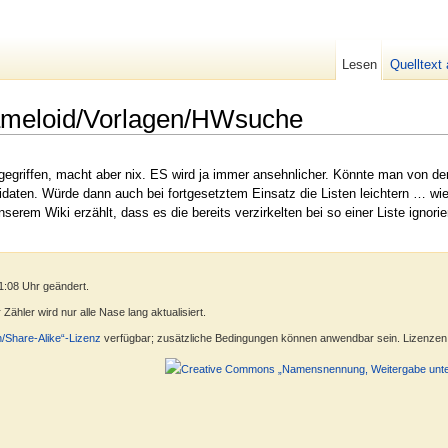
Lesen
Quelltext
ameloid/Vorlagen/HWsuche
griffen, macht aber nix. ES wird ja immer ansehnlicher. Könnte man von der Th
idaten. Würde dann auch bei fortgesetztem Einsatz die Listen leichtern … wie
unserem Wiki erzählt, dass es die bereits verzirkelten bei so einer Liste ignori
1:08 Uhr geändert.
ähler wird nur alle Nase lang aktualisiert.
n/Share-Alike“-Lizenz
verfügbar; zusätzliche Bedingungen können anwendbar sein. Lizenzen f