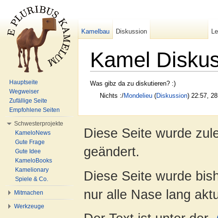
Kamelbau
Diskussion
L
Kamel Diskus
Wechseln zu:
Navigation
,
Suche
Hauptseite
Was gibz da zu diskutieren? :)
Wegweiser
Nichts :/
Mondelieu
(
Diskussion
) 22:57, 2
Zufällige Seite
Empfohlene Seiten
Schwesterprojekte
Diese Seite wurde zul
KameloNews
Gute Frage
geändert.
Gute Idee
KameloBooks
Kamelionary
Diese Seite wurde bish
Spiele & Co.
nur alle Nase lang aktua
Mitmachen
Werkzeuge