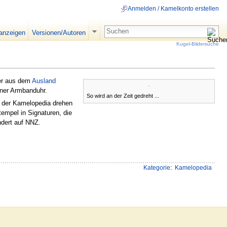
Anmelden / Kamelkonto erstellen
 anzeigen
Versionen/Autoren
Kugel-Bildersuche
her aus dem
Ausland
iner Armbanduhr.
So wird an der Zeit gedreht ...
ng der Kamelopedia drehen
tempel in Signaturen, die
dert auf NNZ.
Kategorie
:
Kamelopedia