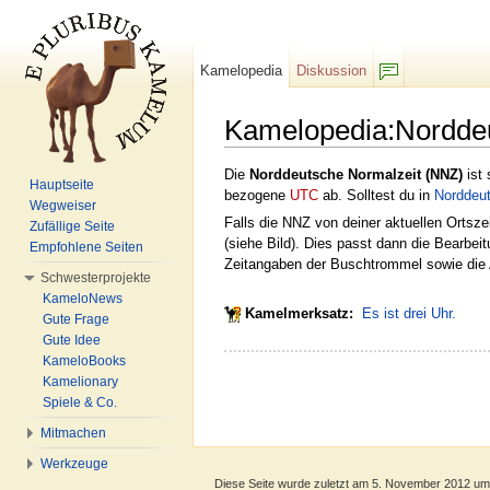
Kamelopedia
Diskussion
F/b
Kamelopedia:Norddeu
Wechseln zu:
Navigation
,
Suche
Die
Norddeutsche Normalzeit (NNZ)
ist 
Hauptseite
bezogene
UTC
ab. Solltest du in
Norddeu
Wegweiser
Falls die NNZ von deiner aktuellen Ortsz
Zufällige Seite
(siehe Bild). Dies passt dann die Bearbe
Empfohlene Seiten
Zeitangaben der Buschtrommel sowie die 
Schwesterprojekte
KameloNews
Kamelmerksatz:
Es ist drei Uhr.
Gute Frage
Gute Idee
KameloBooks
Kamelionary
Spiele & Co.
Mitmachen
Werkzeuge
Diese Seite wurde zuletzt am 5. November 2012 um