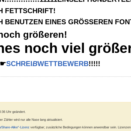
H FETTSCHRIFT!
H BENUTZEN EINES GRÖSSEREN FON
 noch größeren!
ines noch viel größe
☛☛
SCHREI
B
WETTBEWERB
!!!!!
0:36 Uhr geändert.
 Zähler wird nur alle Nase lang aktualisiert.
n/Share-Alike“-Lizenz
verfügbar; zusätzliche Bedingungen können anwendbar sein. Lizenzen f