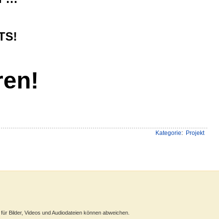
TS!
ren!
Kategorie
:
Projekt
ür Bilder, Videos und Audiodateien können abweichen.