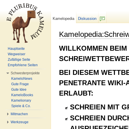
Kamelopedia
Diskussion
F/b
Kamelopedia:Schrei
Wechseln zu:
Navigation
,
Suche
WILLKOMMEN BEIM
Hauptseite
Wegweiser
SCHREIWETTBEWERB
Zufällige Seite
Empfohlene Seiten
BEI DIESEM WETTB
Schwesterprojekte
KameloNews
PENETRANTE WIKI-A
Gute Frage
Gute Idee
ERLAUBT:
KameloBooks
Kamelionary
SCHREIEN MIT 
Spiele & Co.
Mitmachen
SCHREIEN DURC
Werkzeuge
AUSRUFEZEICHEN!!