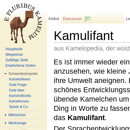
Artikel
Diskussion
L
F/b
Kamulifant
aus Kamelopedia, der wüs
Hauptseite
Wegweiser
Wechseln zu:
Navigation
,
Suche
Es ist immer wieder ei
Zufällige Seite
Empfohlene Seiten
anzusehen, wie kleine
Schwesterprojekte
ihre Umwelt aneignen.
KameloNews
Gute Frage
schönes Entwicklungssta
Gute Idee
KameloBooks
übende Kamelchen um ei
Kamelionary
Ding in Worte zu fassen
Spiele & Co.
Mitmachen
das
Kamulifant
.
Werkzeuge
Der Sprachentwicklung