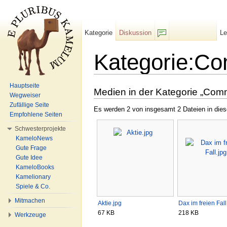
Kategorie
Diskussion
L
F/b
Kategorie:Co
Wechseln zu:
Navigation
,
Suche
Hauptseite
Medien in der Kategorie „Com
Wegweiser
Zufällige Seite
Es werden 2 von insgesamt 2 Dateien in dies
Empfohlene Seiten
Schwesterprojekte
KameloNews
Gute Frage
Gute Idee
KameloBooks
Kamelionary
Spiele & Co.
Mitmachen
Aktie.jpg
Dax im freien Fall
67 KB
218 KB
Werkzeuge