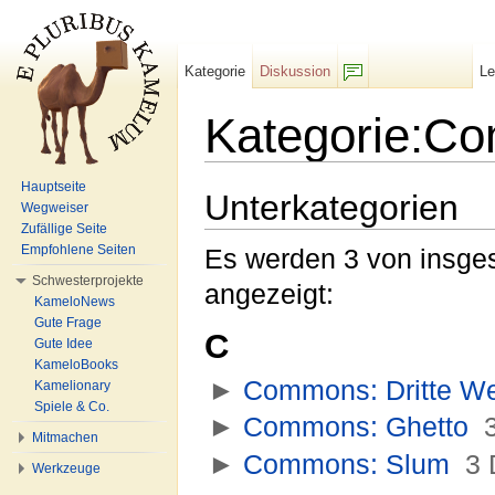
Kategorie
Diskussion
L
F/b
Kategorie:C
Wechseln zu:
Navigation
,
Suche
Hauptseite
Unterkategorien
Wegweiser
Zufällige Seite
Empfohlene Seiten
Es werden 3 von insges
Schwesterprojekte
angezeigt:
KameloNews
Gute Frage
C
Gute Idee
KameloBooks
►
Commons: Dritte We
Kamelionary
Spiele & Co.
►
Commons: Ghetto
‎
3
Mitmachen
►
Commons: Slum
‎
3 
Werkzeuge