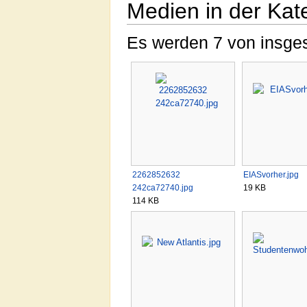
Medien in der Ka
Es werden 7 von insges
2262852632
EIASvorher.jpg
242ca72740.jpg
19 KB
114 KB