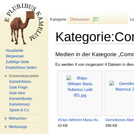
Kategorie
Diskussion
L
F/b
Kategorie:C
Wechseln zu:
Navigation
,
Suche
Hauptseite
Medien in der Kategorie „Com
Wegweiser
Zufällige Seite
Es werden 4 von insgesamt 4 Dateien in dies
Empfohlene Seiten
Schwesterprojekte
KameloNews
Gute Frage
Gute Idee
KameloBooks
Kamelionary
Spiele & Co.
Mitmachen
454px-Wilhelm Maria Hu…
Gemolkenes Ma
43 KB
398 KB
Werkzeuge