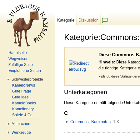
Kategorie
Diskussion
F/b
Kategorie:Commons:
Wechseln zu:
Navigation
,
Suche
Hauptseite
Diese Commons-Kate
Wegweiser
Hinweis:
Diese Kategor
Zufällige Seite
die richtige Kategorie 
Empfohlene Seiten
Falls du diese Vorlage ger
Schwesterprojekte
KameloNews
Unterkategorien
Gute Frage
Gute Idee
Diese Kategorie enthält folgende Unterkat
KameloBooks
Kamelionary
C
Spiele & Co.
►
Commons: Banknoten
‎
1 K
Mitmachen
Werkzeuge