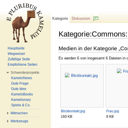
Kategorie
Diskussion
F/b
Kategorie:Commons:
Wechseln zu:
Navigation
,
Suche
Medien in der Kategorie „C
Hauptseite
Wegweiser
Es werden 6 von insgesamt 6 Dateien in d
Zufällige Seite
Empfohlene Seiten
Schwesterprojekte
KameloNews
Gute Frage
Gute Idee
KameloBooks
Kamelionary
Spiele & Co.
Blickkontakt.jpg
Frau.jpg
Mitmachen
160 KB
8 KB
Werkzeuge