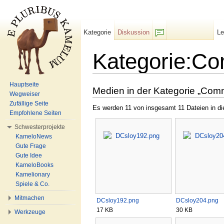
Kategorie
Diskussion
L
F/b
Kategorie:C
Wechseln zu:
Navigation
,
Suche
Hauptseite
Medien in der Kategorie „Com
Wegweiser
Zufällige Seite
Es werden 11 von insgesamt 11 Dateien in di
Empfohlene Seiten
Schwesterprojekte
KameloNews
Gute Frage
Gute Idee
KameloBooks
Kamelionary
Spiele & Co.
Mitmachen
DCsloy192.png
DCsloy204.png
17 KB
30 KB
Werkzeuge