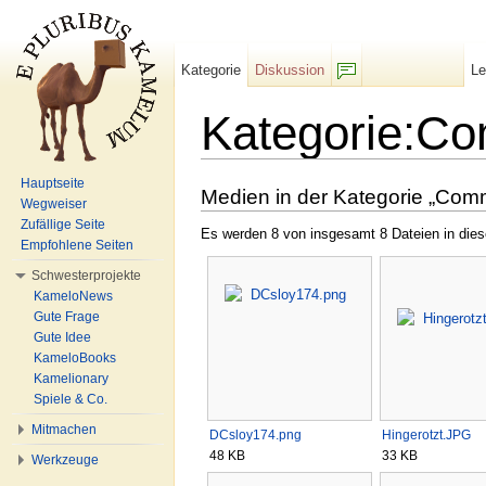
Kategorie
Diskussion
L
F/b
Kategorie:C
Wechseln zu:
Navigation
,
Suche
Hauptseite
Medien in der Kategorie „Com
Wegweiser
Zufällige Seite
Es werden 8 von insgesamt 8 Dateien in dies
Empfohlene Seiten
Schwesterprojekte
KameloNews
Gute Frage
Gute Idee
KameloBooks
Kamelionary
Spiele & Co.
Mitmachen
DCsloy174.png
Hingerotzt.JPG
48 KB
33 KB
Werkzeuge