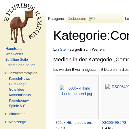
Kategorie
Diskussion
L
F/b
Kategorie:C
Wechseln zu:
Navigation
,
Suche
Hauptseite
Ein
Stein
zu groß zum Werfen.
Wegweiser
Medien in der Kategorie „Com
Zufällige Seite
Empfohlene Seiten
Es werden 9 von insgesamt 9 Dateien in dies
Schwesterprojekte
KameloNews
Gute Frage
Gute Idee
KameloBooks
Kamelionary
Spiele & Co.
Mitmachen
Werkzeuge
800px-Hiking boots on…
DSC05499.JPG
59 KB
114 KB