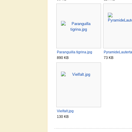
Paranguilla tigrina.jpg
PyramideLauterta
890 KB
73 KB
Vielfalt.jpg
130 KB