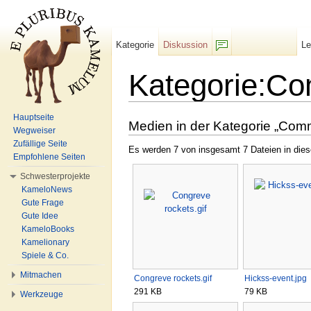
Kategorie
Diskussion
L
F/b
Kategorie:C
Wechseln zu:
Navigation
,
Suche
Hauptseite
Medien in der Kategorie „Com
Wegweiser
Zufällige Seite
Es werden 7 von insgesamt 7 Dateien in dies
Empfohlene Seiten
Schwesterprojekte
KameloNews
Gute Frage
Gute Idee
KameloBooks
Kamelionary
Spiele & Co.
Mitmachen
Congreve rockets.gif
Hickss-event.jpg
291 KB
79 KB
Werkzeuge