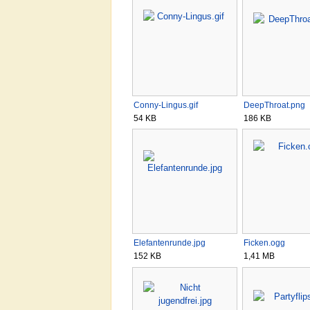
Conny-Lingus.gif
DeepThroat.png
54 KB
186 KB
Elefantenrunde.jpg
Ficken.ogg
152 KB
1,41 MB