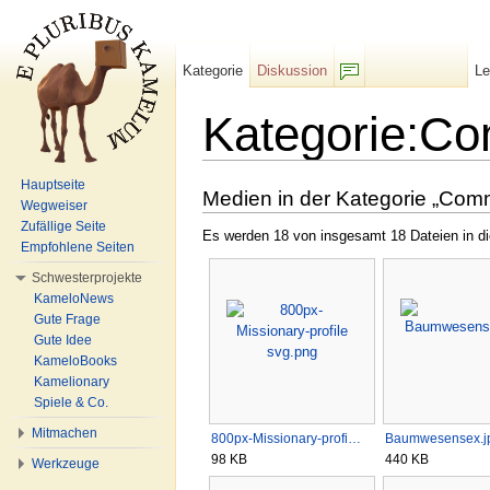
Kategorie
Diskussion
L
F/b
Kategorie:C
Wechseln zu:
Navigation
,
Suche
Hauptseite
Medien in der Kategorie „Com
Wegweiser
Zufällige Seite
Es werden 18 von insgesamt 18 Dateien in di
Empfohlene Seiten
Schwesterprojekte
KameloNews
Gute Frage
Gute Idee
KameloBooks
Kamelionary
Spiele & Co.
Mitmachen
800px-Missionary-profi…
Baumwesensex.j
98 KB
440 KB
Werkzeuge