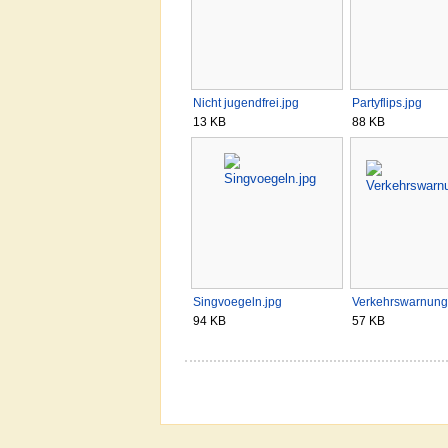
Nicht jugendfrei.jpg
Partyflips.jpg
13 KB
88 KB
Singvoegeln.jpg
Verkehrswarnung
94 KB
57 KB