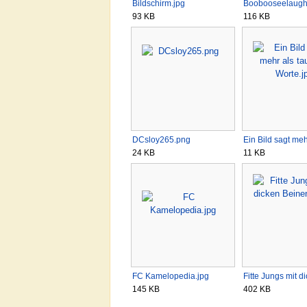
Bildschirm.jpg
Boobooseelaugh
93 KB
116 KB
DCsloy265.png
Ein Bild sagt me
24 KB
11 KB
FC Kamelopedia.jpg
Fitte Jungs mit 
145 KB
402 KB