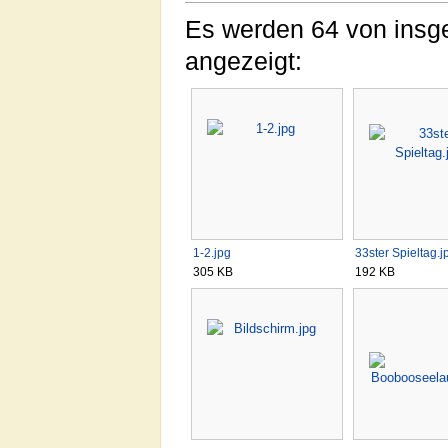
Es werden 64 von insge
angezeigt:
1-2.jpg
33ster Spieltag.j
305 KB
192 KB