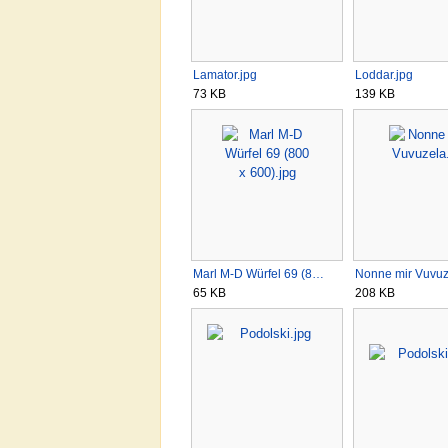
Lamator.jpg
Loddar.jpg
73 KB
139 KB
Marl M-D Würfel 69 (8…
Nonne mir Vuvuz
65 KB
208 KB