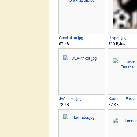
Gravitation.jpg
H sport.jpg
67 KB
710 Bytes
JVA-ltrikot.jpg
Kaderloth Fussba
72 KB
87 KB