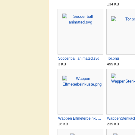
134 KB
Soccer ball animated.svg
Tor.png
3 KB
499 KB
Wappen Elfmeterbeinkü…
WappenStenkac
16 KB
239 KB