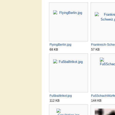
FlyingBerlin.jpg
Frankreich-Schw
68 KB
57 KB
Fußballtrikot.jpg
FußSchachWürfel
112 KB
144 KB