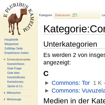
Kategorie
Diskussion
L
F/b
Kategorie:Co
Wechseln zu:
Navigation
,
Suche
Hauptseite
Unterkategorien
Wegweiser
Zufällige Seite
Empfohlene Seiten
Es werden 2 von insges
Schwesterprojekte
angezeigt:
KameloNews
Gute Frage
C
Gute Idee
KameloBooks
►
Commons: Tor
‎
1 K 
Kamelionary
Spiele & Co.
►
Commons: Vuvuzel
Mitmachen
Medien in der Kat
Werkzeuge