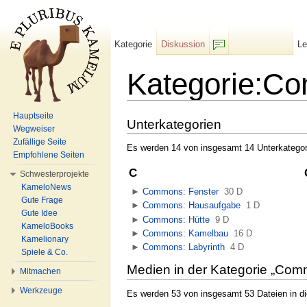
Kategorie
Diskussion
L
F/b
Kategorie:C
Wechseln zu:
Navigation
,
Suche
Hauptseite
Unterkategorien
Wegweiser
Zufällige Seite
Es werden 14 von insgesamt 14 Unterkategori
Empfohlene Seiten
C
Schwesterprojekte
KameloNews
►
Commons: Fenster
‎
30 D
Gute Frage
►
Commons: Hausaufgabe
‎
1 D
Gute Idee
►
Commons: Hütte
‎
9 D
KameloBooks
►
Commons: Kamelbau
‎
16 D
Kamelionary
►
Commons: Labyrinth
‎
4 D
Spiele & Co.
Medien in der Kategorie „Co
Mitmachen
Werkzeuge
Es werden 53 von insgesamt 53 Dateien in di