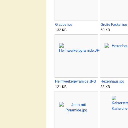
Glaube.jpg
Große Fackel.jpg
132 KB
50 KB
Heimwerkerpyramide.JPG
Hexenhaus.jpg
121 KB
38 KB