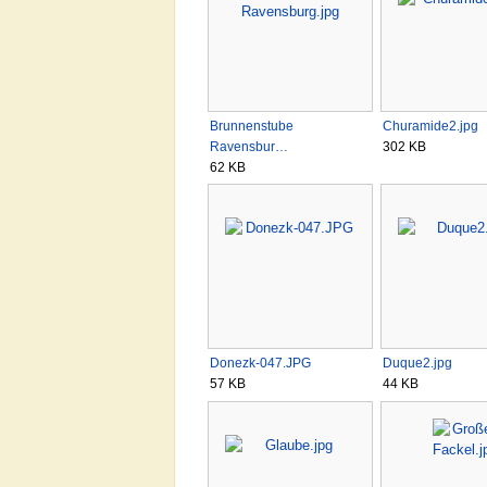
Brunnenstube
Churamide2.jpg
Ravensbur…
302 KB
62 KB
Donezk-047.JPG
Duque2.jpg
57 KB
44 KB