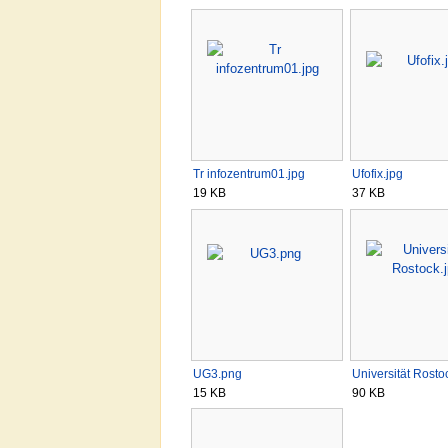
Tr infozentrum01.jpg
Ufofix.jpg
19 KB
37 KB
UG3.png
Universität Rosto
15 KB
90 KB