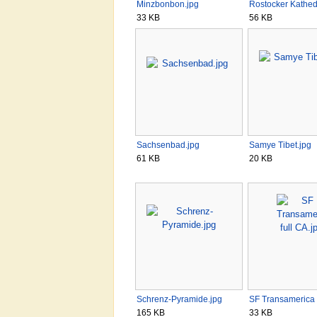
Minzbonbon.jpg
Rostocker Kathe
33 KB
56 KB
Sachsenbad.jpg
Samye Tibet.jpg
61 KB
20 KB
Schrenz-Pyramide.jpg
SF Transamerica 
165 KB
33 KB