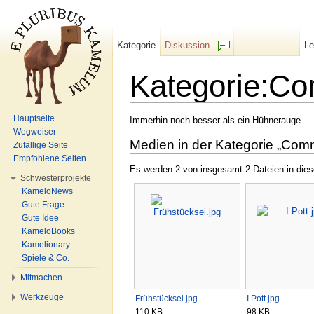
Kategorie
Diskussion
L
F/b
Kategorie:C
Wechseln zu:
Navigation
,
Suche
Hauptseite
Immerhin noch besser als ein Hühnerauge.
Wegweiser
Medien in der Kategorie „Com
Zufällige Seite
Empfohlene Seiten
Es werden 2 von insgesamt 2 Dateien in dies
Schwesterprojekte
KameloNews
Gute Frage
Gute Idee
KameloBooks
Kamelionary
Spiele & Co.
Mitmachen
Werkzeuge
Frühstücksei.jpg
I Pott.jpg
110 KB
98 KB