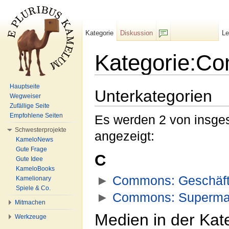
Kategorie
Diskussion
L
F/b
Kategorie:C
Wechseln zu:
Navigation
,
Suche
Hauptseite
Unterkategorien
Wegweiser
Zufällige Seite
Empfohlene Seiten
Es werden 2 von insges
Schwesterprojekte
angezeigt:
KameloNews
Gute Frage
C
Gute Idee
KameloBooks
►
Commons: Geschäf
Kamelionary
Spiele & Co.
►
Commons: Superma
Mitmachen
Medien in der Ka
Werkzeuge