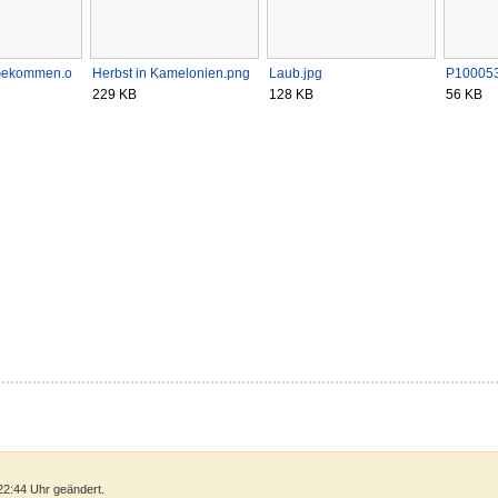
tGekommen.o
Herbst in Kamelonien.png
Laub.jpg
P10005
229 KB
128 KB
56 KB
22:44 Uhr geändert.