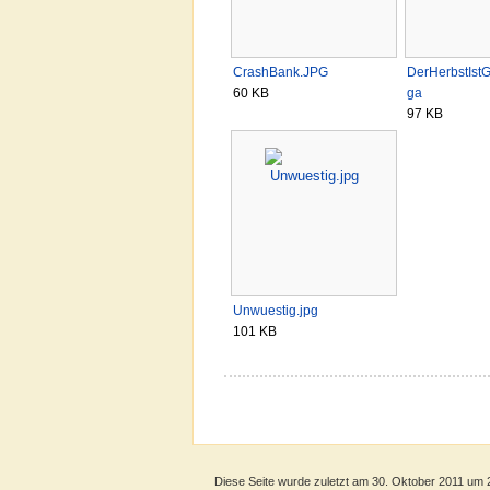
CrashBank.JPG
DerHerbstIs
60 KB
ga
97 KB
Unwuestig.jpg
101 KB
Diese Seite wurde zuletzt am 30. Oktober 2011 um 