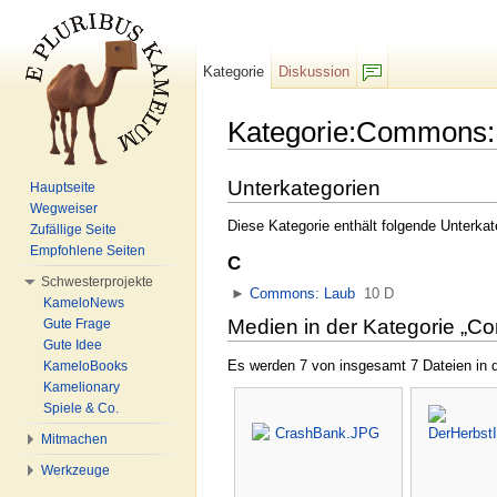
Kategorie
Diskussion
F/b
Kategorie:Commons:
Wechseln zu:
Navigation
,
Suche
Unterkategorien
Hauptseite
Wegweiser
Diese Kategorie enthält folgende Unterkat
Zufällige Seite
Empfohlene Seiten
C
Schwesterprojekte
►
Commons: Laub
‎
10 D
KameloNews
Medien in der Kategorie „C
Gute Frage
Gute Idee
Es werden 7 von insgesamt 7 Dateien in d
KameloBooks
Kamelionary
Spiele & Co.
Mitmachen
Werkzeuge