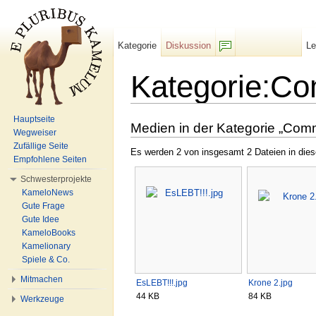
Kategorie
Diskussion
L
F/b
Kategorie:Co
Wechseln zu:
Navigation
,
Suche
Hauptseite
Medien in der Kategorie „Com
Wegweiser
Zufällige Seite
Es werden 2 von insgesamt 2 Dateien in dies
Empfohlene Seiten
Schwesterprojekte
KameloNews
Gute Frage
Gute Idee
KameloBooks
Kamelionary
Spiele & Co.
Mitmachen
EsLEBT!!!.jpg
Krone 2.jpg
44 KB
84 KB
Werkzeuge