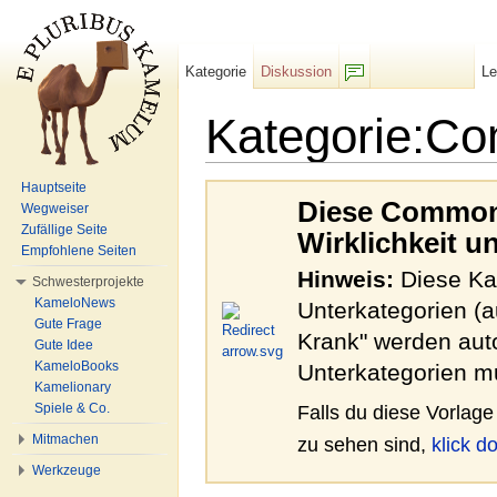
Kategorie
Diskussion
L
F/b
Kategorie:C
Wechseln zu:
Navigation
,
Suche
Hauptseite
Diese Commons
Wegweiser
Zufällige Seite
Wirklichkeit u
Empfohlene Seiten
Hinweis:
Diese Kat
Schwesterprojekte
KameloNews
Unterkategorien (a
Gute Frage
Krank" werden autom
Gute Idee
KameloBooks
Unterkategorien mu
Kamelionary
Spiele & Co.
Falls du diese Vorlage
Mitmachen
zu sehen sind,
klick do
Werkzeuge