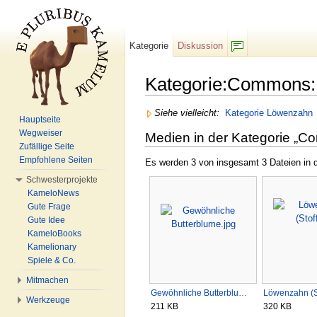
Kategorie
Diskussion
F/b
Kategorie:Commons:
Wechseln zu:
Navigation
,
Suche
Siehe vielleicht:
Kategorie Löwenzahn
Hauptseite
Wegweiser
Medien in der Kategorie „
Zufällige Seite
Empfohlene Seiten
Es werden 3 von insgesamt 3 Dateien in d
Schwesterprojekte
KameloNews
Gute Frage
Gute Idee
KameloBooks
Kamelionary
Spiele & Co.
Mitmachen
Gewöhnliche Butterblu…
Löwenzahn (St
Werkzeuge
211 KB
320 KB