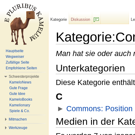
Kategorie
Diskussion
L
F/b
Kategorie:C
Wechseln zu:
Navigation
,
Suche
Hauptseite
Man hat sie oder auch n
Wegweiser
Zufällige Seite
Unterkategorien
Empfohlene Seiten
Schwesterprojekte
Diese Kategorie enthält
KameloNews
Gute Frage
C
Gute Idee
KameloBooks
Kamelionary
►
Commons: Position
‎
Spiele & Co.
Medien in der Ka
Mitmachen
Werkzeuge