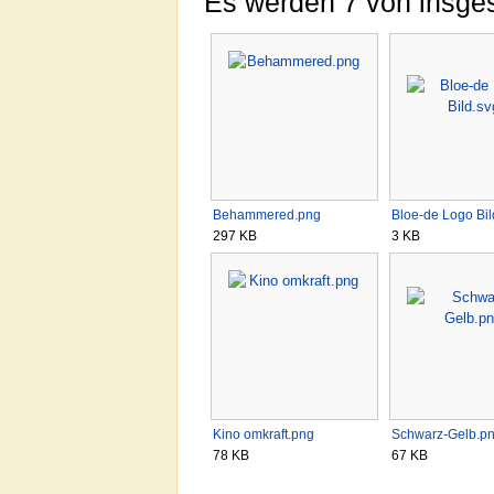
Es werden 7 von insges
Behammered.png
Bloe-de Logo Bil
297 KB
3 KB
Kino omkraft.png
Schwarz-Gelb.p
78 KB
67 KB