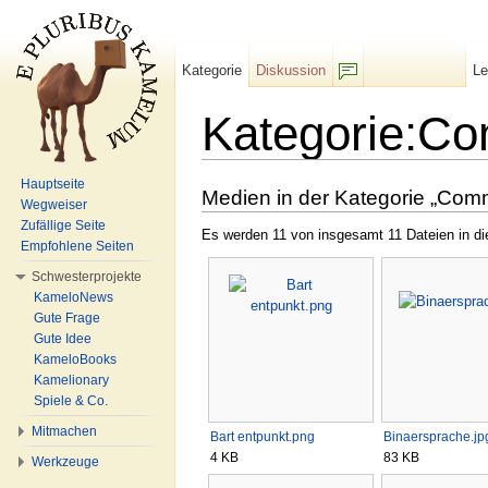
Kategorie
Diskussion
L
F/b
Kategorie:C
Wechseln zu:
Navigation
,
Suche
Hauptseite
Medien in der Kategorie „Com
Wegweiser
Zufällige Seite
Es werden 11 von insgesamt 11 Dateien in di
Empfohlene Seiten
Schwesterprojekte
KameloNews
Gute Frage
Gute Idee
KameloBooks
Kamelionary
Spiele & Co.
Mitmachen
Bart entpunkt.png
Binaersprache.jp
4 KB
83 KB
Werkzeuge