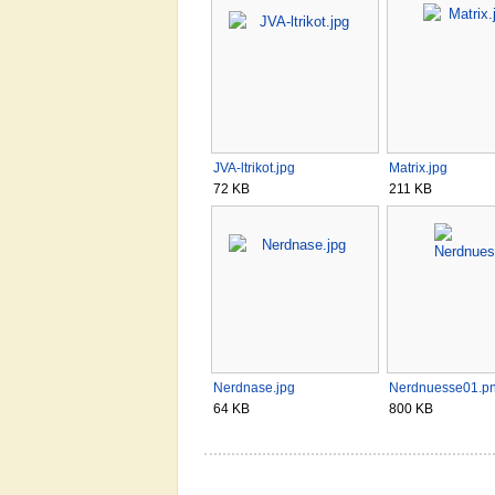
JVA-ltrikot.jpg
Matrix.jpg
72 KB
211 KB
Nerdnase.jpg
Nerdnuesse01.p
64 KB
800 KB