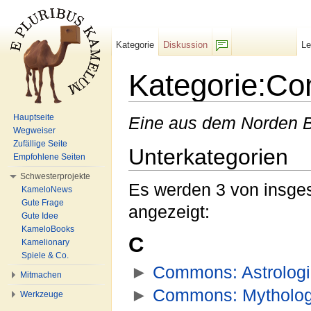
Kategorie
Diskussion
L
F/b
Kategorie:Co
Wechseln zu:
Navigation
,
Suche
Hauptseite
Eine aus dem Norden B
Wegweiser
Zufällige Seite
Unterkategorien
Empfohlene Seiten
Schwesterprojekte
Es werden 3 von insges
KameloNews
Gute Frage
angezeigt:
Gute Idee
KameloBooks
C
Kamelionary
Spiele & Co.
►
Commons: Astrolog
Mitmachen
►
Commons: Mytholog
Werkzeuge