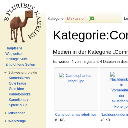
Kategorie
Diskussion
L
F/b
Kategorie:C
Wechseln zu:
Navigation
,
Suche
Hauptseite
Medien in der Kategorie „Co
Wegweiser
Zufällige Seite
Es werden 4 von insgesamt 4 Dateien in dies
Empfohlene Seiten
Schwesterprojekte
KameloNews
Gute Frage
Gute Idee
KameloBooks
Kamelionary
Spiele & Co.
Mitmachen
Camelophantus robotii.jpg
Nachbarskinder 
81 KB
49 KB
Werkzeuge