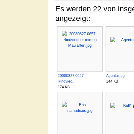
Es werden 22 von insge
angezeigt:
20080827 0657
Agentur.jpg
Rindviec…
144 KB
174 KB