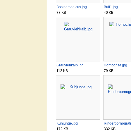
Bos namadicus.jpg
Bull1.jpg
77 KB
40 KB
Grauviehkalb.jpg
Hornochse.jpg
112 KB
79 KB
Kuhjunge.jpg
Rinderpornografi
172 KB
332 KB