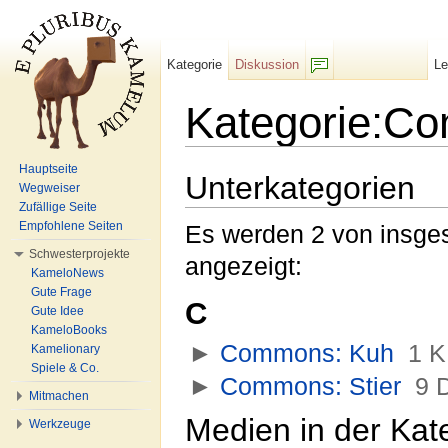
Kategorie
Diskussion
L
F/b
Kategorie:C
Wechseln zu:
Navigation
,
Suche
Hauptseite
Unterkategorien
Wegweiser
Zufällige Seite
Empfohlene Seiten
Es werden 2 von insges
Schwesterprojekte
angezeigt:
KameloNews
Gute Frage
C
Gute Idee
KameloBooks
►
Commons: Kuh
‎
1 K
Kamelionary
Spiele & Co.
►
Commons: Stier
‎
9 
Mitmachen
Medien in der Ka
Werkzeuge