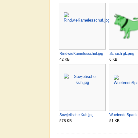
RindwieKamelesschuf.jpg
Schach gk.png
42 KB
6 KB
Sowjetische Kuh.jpg
WuetendeSpanie
578 KB
51 KB