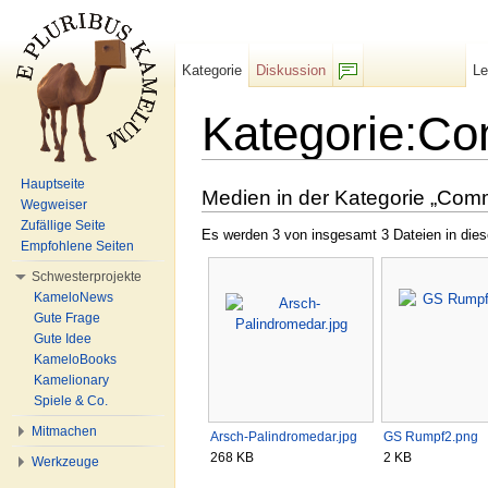
Kategorie
Diskussion
L
F/b
Kategorie:C
Wechseln zu:
Navigation
,
Suche
Hauptseite
Medien in der Kategorie „Co
Wegweiser
Zufällige Seite
Es werden 3 von insgesamt 3 Dateien in dies
Empfohlene Seiten
Schwesterprojekte
KameloNews
Gute Frage
Gute Idee
KameloBooks
Kamelionary
Spiele & Co.
Mitmachen
Arsch-Palindromedar.jpg
GS Rumpf2.png
268 KB
2 KB
Werkzeuge